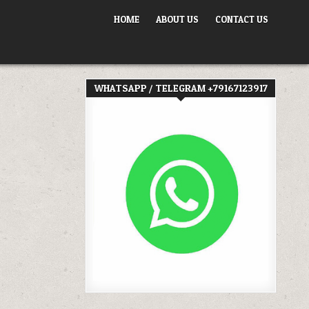
HOME
ABOUT US
CONTACT US
WHATSAPP / TELEGRAM +79167123917