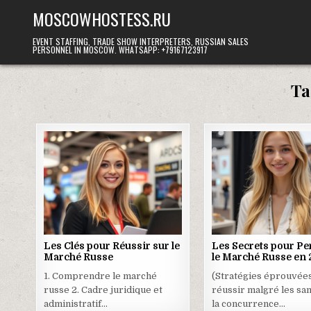
Skip
MOSCOWHOSTESS.RU
to
content
EVENT STAFFING, TRADE SHOW INTERPRETERS, RUSSIAN SALES
PERSONNEL IN MOSCOW. WHATSAPP: +79167123917
Ta
Les Clés pour Réussir sur le
Les Secrets pour Pe
Marché Russe
le Marché Russe en
1. Comprendre le marché
(Stratégies éprouvée
russe 2. Cadre juridique et
réussir malgré les san
administratif…
la concurrence…