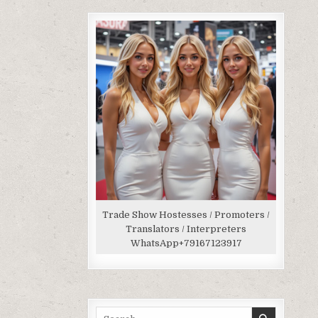
Trade Show Hostesses / Promoters /
Translators / Interpreters
WhatsApp
+79167123917
Search