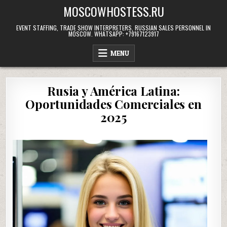
Skip
MOSCOWHOSTESS.RU
to
content
EVENT STAFFING, TRADE SHOW INTERPRETERS, RUSSIAN SALES PERSONNEL IN
MOSCOW. WHATSAPP: +79167123917
MENU
Rusia y América Latina:
Oportunidades Comerciales en
2025