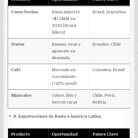
Carne bovina
Rusia importó
Brasil, Argentina
+$1.2MM en
2023 (Brasil
lidera)
Frutas
Banano, uvas y
Ecuador, Chile
aguacate en
demanda
Café
Mercado en
Colombia, Brasil
crecimiento
(+20% anual)
Minerales
Cobre, litio y
Chile, Perú,
tierras raras
Bolivia
B. Exportaciones de Rusia a América Latina
Producto
Oportunidad
Países Clave