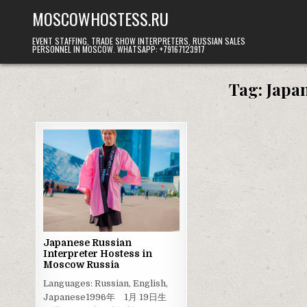
Skip
MOSCOWHOSTESS.RU
to
content
EVENT STAFFING, TRADE SHOW INTERPRETERS, RUSSIAN SALES
PERSONNEL IN MOSCOW. WHATSAPP: +79167123917
Tag:
Japan
Japanese Russian
Interpreter Hostess in
Moscow Russia
Languages: Russian, English,
Japanese1996年 1月 19日生