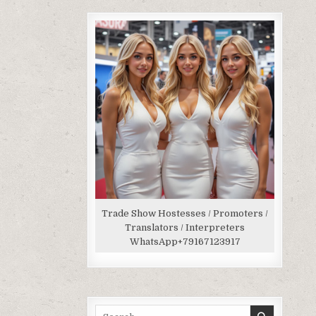
Trade Show Hostesses / Promoters /
Translators / Interpreters
WhatsApp
+79167123917
Search