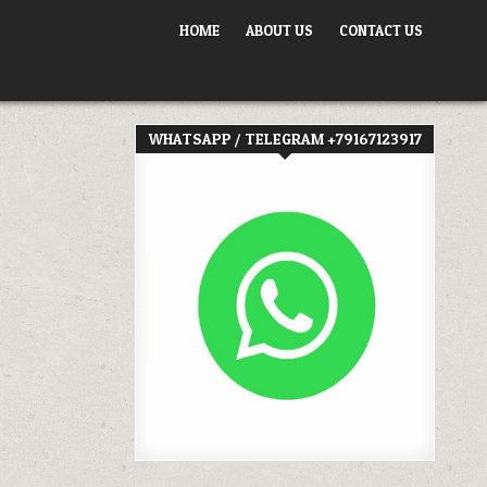
HOME
ABOUT US
CONTACT US
WHATSAPP / TELEGRAM +79167123917