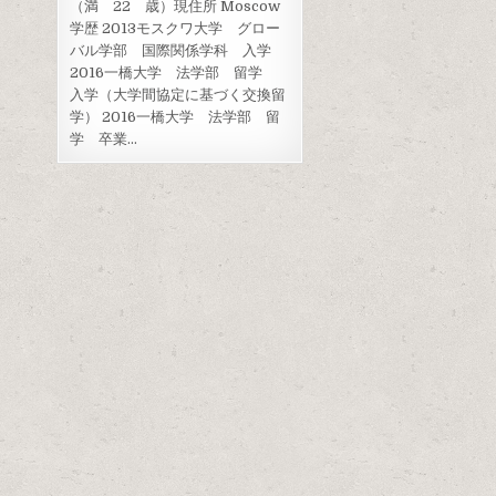
（満 22 歳）現住所 Moscow
学歴 2013モスクワ大学 グロー
バル学部 国際関係学科 入学
2016一橋大学 法学部 留学
入学（大学間協定に基づく交換留
学） 2016一橋大学 法学部 留
学 卒業…